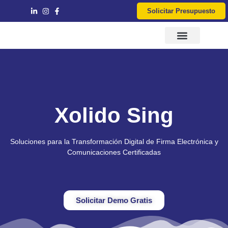
Solicitar Presupuesto
Servicios IT
Consultoría y Asesoría
Xolido Sing
Soluciones para la Transformación Digital de Firma Electrónica y
Comunicaciones Certificadas
Solicitar Demo Gratis