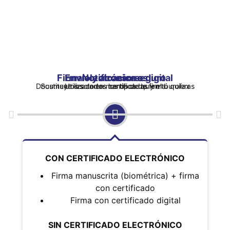
Firma electrónica o digital
Envío y acceso seguro
Notificaciones
Documentos solo en manos de quien tú quieras
Sustituye las cartas certificadas y el burofax
Utiliza todos los tipos de firma
CON CERTIFICADO ELECTRÓNICO
Firma manuscrita (biométrica) + firma
con certificado
Firma con certificado digital
SIN CERTIFICADO ELECTRÓNICO